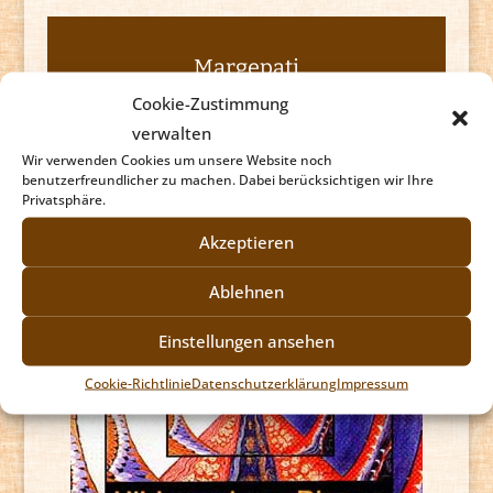
Margepati
Cookie-Zustimmung
Tutti
verwalten
Audio-
Wir verwenden Cookies um unsere Website noch
00:00
benutzerfreundlicher zu machen. Dabei berücksichtigen wir Ihre
Player
Privatsphäre.
Akzeptieren
Ablehnen
Einstellungen ansehen
Cookie-Richtlinie
Datenschutzerklärung
Impressum