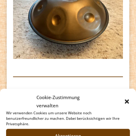
Cookie-Zustimmung
verwalten
Buk/Taiko
Wir verwenden Cookies um unsere Website noch
benutzerfreundlicher zu machen. Dabei berücksichtigen wir Ihre
Die Buk/Taiko mit ihrem machtvollen Klang ist
Privatsphäre.
ein herausforderndes Gegenüber. Der ganze
Akzeptieren