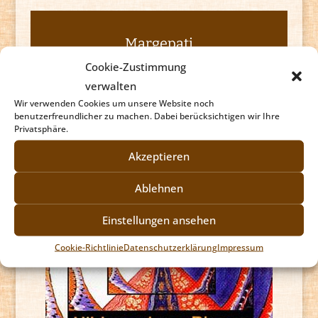
Margepati
Cookie-Zustimmung
Tutti
verwalten
Audio-
Wir verwenden Cookies um unsere Website noch
00:00
benutzerfreundlicher zu machen. Dabei berücksichtigen wir Ihre
Player
Privatsphäre.
Akzeptieren
Ablehnen
Einstellungen ansehen
Cookie-Richtlinie
Datenschutzerklärung
Impressum