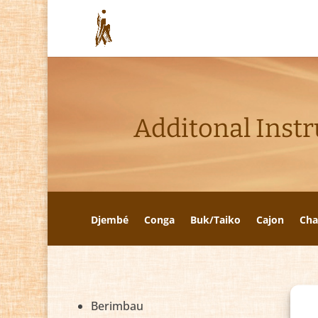
Additonal Inst
Djembé
Conga
Buk/Taiko
Cajon
Cha
Berimbau